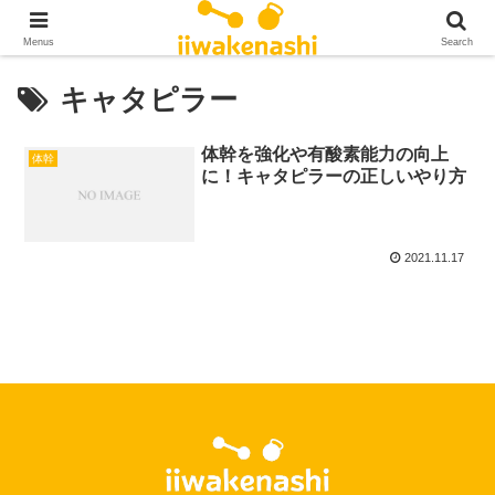
Menus
Search
キャタピラー
体幹を強化や有酸素能力の向上
体幹
に！キャタピラーの正しいやり方
2021.11.17