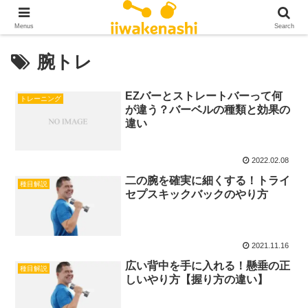
Menus
Search
腕トレ
EZバーとストレートバーって何
トレーニング
が違う？バーベルの種類と効果の
違い
2022.02.08
二の腕を確実に細くする！トライ
種目解説
セプスキックバックのやり方
2021.11.16
広い背中を手に入れる！懸垂の正
種目解説
しいやり方【握り方の違い】