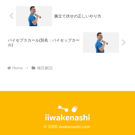
腕立て伏せの正しいやり方
バイセプスカール(別名：バイセップカー
ル)
Home
種目解説
© 2000 iiwakenashi.com.