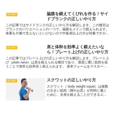
脇腹を鍛えてくびれを作る！サイ
種目解説
ドプランクの正しいやり方
この記事ではサイドランクの正しいやり方を解説します。この種目は
プランクのバリエーションの一つで、脇腹をメインで鍛えられます。
体重を片腕で支えないといけないので中級者以上の方が対象ですが、
小休憩を入れながら行っていれば、女性や初心者でも行えます。脇腹
を鍛えるとくびれを作れ…
肩と体幹を効率よく鍛えたいな
種目解説
ら！プレート上げの正しいやり方
この記事ではプレート上げの正しいやり方を解説します。プレート上
げ（plate raise）は肩を鍛えられる種目であり、適度に重い負荷を扱
うことで体幹も効率良く鍛えられます。 基本フォームをマスターし
たら、少しずつ負荷を重くするのが良い。重い負荷を用いることでコ
アマッスル…
スクワットの正しいやり方
種目解説
スクワット（ body weight squat）は複数
の大きい筋肉（脚やお尻）が同時に働く
ために、全身を鍛えることができるエク
ササイズ。 運動時に働く筋肉が大きけれ
ば大きいほどエネルギー消費が上がり、
脂肪燃焼効果が高まる。こうした理由か
ら…