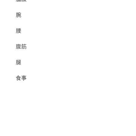
腕
腰
腹筋
腿
食事