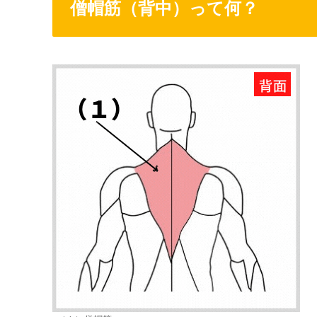
僧帽筋（背中）って何？