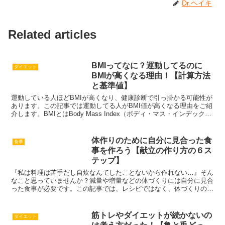
Dr.ヘイキ
Related articles
BMIってなに？運動してるのに
ダイエット
BMIが高くなる理由！【計算方法
と基準値】
運動している人ほどBMIが高くなり、健康診断で引っ掛かる可能性が
あります。この記事では運動してる人がBMI値が高くなる理由をご紹
介します。BMIとはBody Mass Index（ボディ・マス・インデック
ス）の略です。よく健康診断の時に肥満度チェックに良く使われてお
り…
体作りのために自分に見合った食
食事
事を作ろう【献立の作り方の６ス
テップ】
『私は料理は苦手だし自炊なんてしたことないから作れない…』そん
なこと思っていませんか？減量や増量などの体づくりには自分に見合
った食事が必要です。この記事では、レシピではなく、体づくりのた
めの献立（内容や量）の決め方をご紹介します。献立を作るというの
は自分の体に関する知…
筋トレやダイエットが続かないの
ダイエット