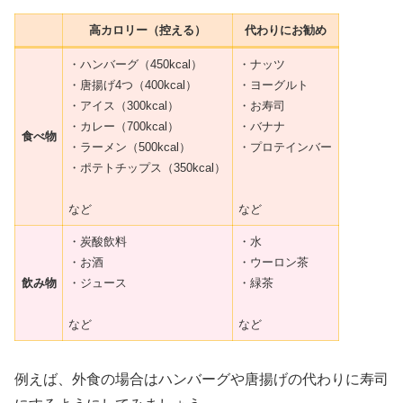
高カロリー（控える）
代わりにお勧め
・ハンバーグ（450kcal）
・ナッツ
・唐揚げ4つ（400kcal）
・ヨーグルト
・アイス（300kcal）
・お寿司
・カレー（700kcal）
・バナナ
食べ物
・ラーメン（500kcal）
・プロテインバー
・ポテトチップス（350kcal）
など
など
・炭酸飲料
・水
・お酒
・ウーロン茶
飲み物
・ジュース
・緑茶
など
など
例えば、外食の場合はハンバーグや唐揚げの代わりに寿司