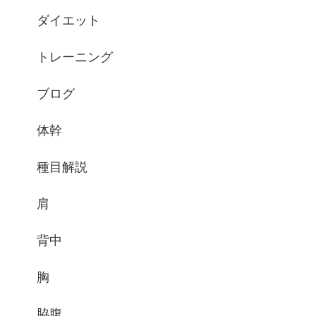
ダイエット
トレーニング
ブログ
体幹
種目解説
肩
背中
胸
脇腹