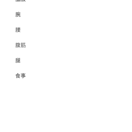
腕
腰
腹筋
腿
食事