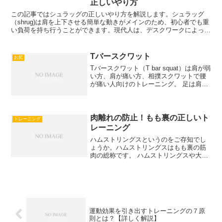
正しいやり方
この記事ではシュラッグの正しいやり方を解説します。シュラッグ
（shrug)は肩を上下させる簡単な動きがメインのため、初心者でも重
い負荷を持ち行うことができます。現代人は、デスクワークによって
肩こりに悩まされている人が多いが、凝るのは肩ではなく僧帽筋であ
り、この筋肉を鍛…
Tバースクワット
お尻
Tバースクワット（T bar squat）は肩が弱
い方、肩が痛い方、相撲スクワットで腰
が痛い人向けのトレーニング。 足は肩幅
より広めに開き、膝を少し曲げ直立Tバー
を胸の前で、指が上を向くように持 ...
肉離れの防止！もも裏の正しいト
トレーニング
レーニング
ハムストリングスというのをご存知でし
ょうか。ハムストリングスはもも裏の筋
肉の総称です。 ハムストリングスや大腿
四頭筋のストレッチで肉離れ予防は可能
ですが、正しいトレーニングを行うこと
が重要です。 この記事では、もも裏を構
成するハムストリングスの正しい鍛え方
やエクササイズ種目を紹介していきま
す。
運動効果を引き出すトレーニングの７原
則とは？【詳しく解説】