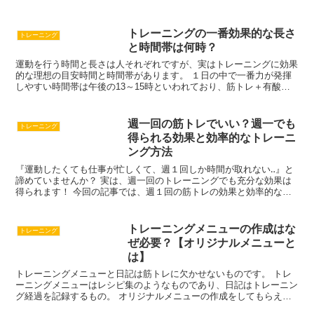
トレーニングの一番効果的な長さ
トレーニング
と時間帯は何時？
運動を行う時間と長さは人それぞれですが、実はトレーニングに効果
的な理想の目安時間と時間帯があります。 １日の中で一番力が発揮
しやすい時間帯は午後の13～15時といわれており、筋トレ＋有酸素
運動を行うのであれば全体で９０分ぐらいを目安にしてみましょう。
それ以上の ...
週一回の筋トレでいい？週一でも
トレーニング
得られる効果と効率的なトレーニ
ング方法
『運動したくても仕事が忙しくて、週１回しか時間が取れない‥』と
諦めていませんか？ 実は、週一回のトレーニングでも充分な効果は
得られます！ 今回の記事では、週１回の筋トレの効果と効率的なト
レーニング方法についてご紹介します。しかし注意しなければならな
い重要なポイントがあり…
トレーニングメニューの作成はな
トレーニング
ぜ必要？【オリジナルメニューと
は】
トレーニングメニューと日記は筋トレに欠かせないものです。 トレ
ーニングメニューはレシピ集のようなものであり、日記はトレーニン
グ経過を記録するもの。 オリジナルメニューの作成をしてもらえ
ば、体力や達成したい目標に向かっての近道となるのです。人は皆そ