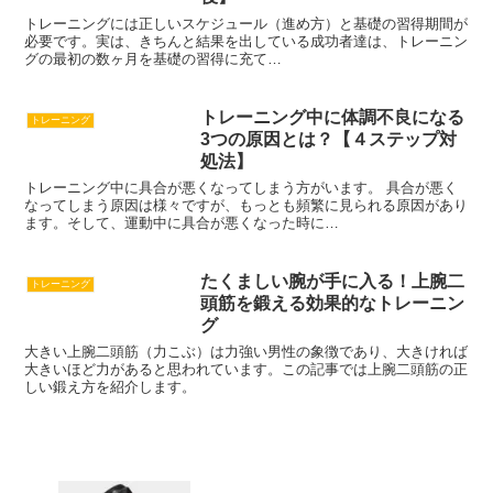
トレーニングには正しいスケジュール（進め方）と基礎の習得期間が
必要です。実は、きちんと結果を出している成功者達は、トレーニン
グの最初の数ヶ月を基礎の習得に充て…
トレーニング中に体調不良になる
トレーニング
3つの原因とは？【４ステップ対
処法】
トレーニング中に具合が悪くなってしまう方がいます。 具合が悪く
なってしまう原因は様々ですが、もっとも頻繁に見られる原因があり
ます。そして、運動中に具合が悪くなった時に…
たくましい腕が手に入る！上腕二
トレーニング
頭筋を鍛える効果的なトレーニン
グ
大きい上腕二頭筋（力こぶ）は力強い男性の象徴であり、大きければ
大きいほど力があると思われています。この記事では上腕二頭筋の正
しい鍛え方を紹介します。