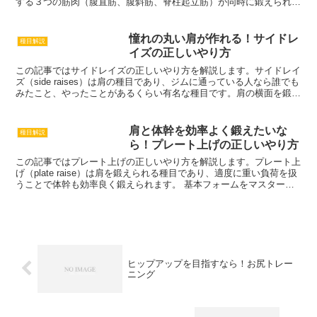
する３つの筋肉（腹直筋、腹斜筋、脊柱起立筋）が同時に鍛えられる
のが最大のメリットです。また、器具は必要ないので誰でもすぐに…
憧れの丸い肩が作れる！サイドレ
種目解説
イズの正しいやり方
この記事ではサイドレイズの正しいやり方を解説します。サイドレイ
ズ（side raises）は肩の種目であり、ジムに通っている人なら誰でも
みたこと、やったことがあるくらい有名な種目です。肩の横面を鍛え
るものであり、肩幅を作るのに効果的な種目ですが肩幅は要らないと
いう方は…
肩と体幹を効率よく鍛えたいな
種目解説
ら！プレート上げの正しいやり方
この記事ではプレート上げの正しいやり方を解説します。プレート上
げ（plate raise）は肩を鍛えられる種目であり、適度に重い負荷を扱
うことで体幹も効率良く鍛えられます。 基本フォームをマスターし
たら、少しずつ負荷を重くするのが良い。重い負荷を用いることでコ
アマッスル…
ヒップアップを目指すなら！お尻トレー
ニング